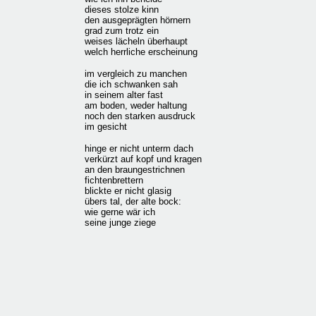
dieses stolze kinn
den ausgeprägten hörnern
grad zum trotz ein
weises lächeln überhaupt
welch herrliche erscheinung
im vergleich zu manchen
die ich schwanken sah
in seinem alter fast
am boden, weder haltung
noch den starken ausdruck
im gesicht
hinge er nicht unterm dach
verkürzt auf kopf und kragen
an den braungestrichnen
fichtenbrettern
blickte er nicht glasig
übers tal, der alte bock:
wie gerne wär ich
seine junge ziege